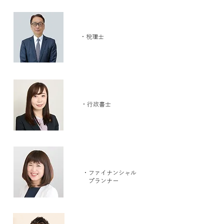
​永井 孝典
・税理士
​桜井 雪
・行政書士
​渡辺 和子
・ファイナンシャル
​ プランナー
​佐藤 豪