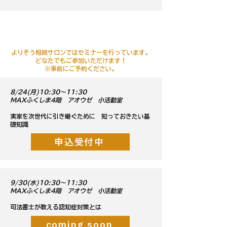
​セミナーのご紹介
よりそう相続サロンではセミナーを行っています。
どなたでもご参加いただけます！
※事前にご予約ください。
​8/24(月)10:30～11:30
MAXふくしま4階 アオウゼ 小活動室
​実家を次世代に引き継ぐために 知っておきたい基
礎知識
申込受付中
​9/30(水)10:30～11:30
MAXふくしま4階 アオウゼ 小活動室
司法書士が教える認知症対策とは
coming soon