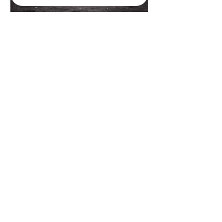
桜井 雪
6 日前
読了時間: 2分
知っていますか?「遺留分
(いりゅうぶん)」～円満な
相続のための遺言書とは～
「すべての財産を長男に相続させる」
「お世話になった人に全財産を遺贈し
たい」 遺言書には、ご自身の想いを自
由に書くことができます。 しかしその
一方で、知っておきたいのが「遺留分
(いりゅうぶん)」という制度です。 遺
留分とは、兄弟姉妹以外の一定の相続
人に対して、法律で保障されている