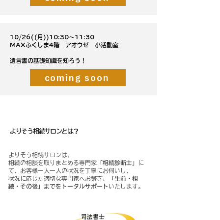
10/26((月))10:30～11:30
MAXふくしま4階 アオウゼ 小活動室
遺言書の基礎知識を知ろう！
coming soon
​よりそう相続サロンとは
よりそう相続サロンとは？
よりそう相続サロンは、
相続の相談を取りまとめる専門家
「相続診断士」
に
て、お客様一人一人の状況を丁寧にお伺いし、
状況に応じた適切な専門家へお繋ぎ、
「生前・相
続・その後」までをトータルサポート
いたします。
​司法書士