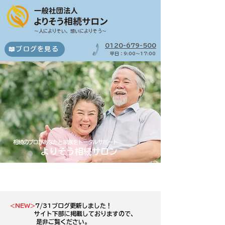
～​人によりそい、想いによりそう～
0120-679-500
📖ブログを見る
​平日：9:00～17:00
相続のプロがあなたと家族をトータルサポート
よりそう相続サロン
​Information
<NEW>
7/31ブログ更新しました！
サイト下部に掲載しておりますので、
是非ご覧ください。