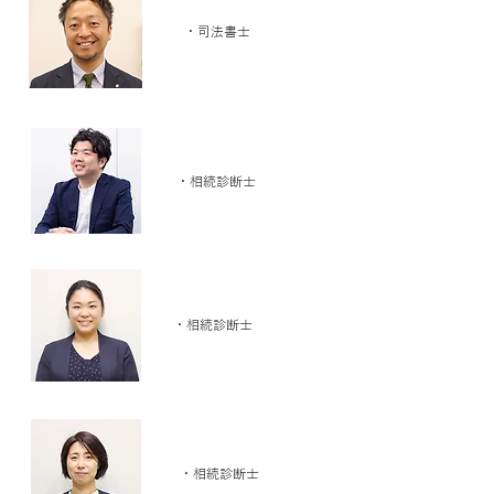
・司法書士
​小島 清一郎
・相続診断士
飯部 智美
・相続診断士
佐藤 庸子
・相続診断士