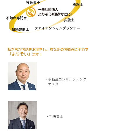
​行政書士
​税理士
​不動産専門家
​弁護士
​ファイナンシャルプランナー
相続診断士
私たちがお話をお聞きし、あなたのお悩みに全力で
「よりそい」
ます！
​山岸 誠
・不動産コンサルティング
​ マスター
​久保 巌
・司法書士