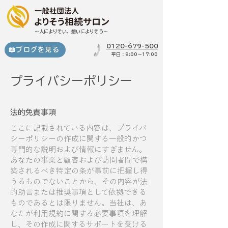
～​人によりそい、想いによりそう～
0120-679-500
📖ブログを見る
​平日：9:00～17:00
プライバシーポリシー
法的免責事項
ここに記載されている内容は、プライバ
シーポリシーの作成に関する一般的かつ
専門的な説明および情報にすぎません。
あなたの事業と顧客および訪問者間で構
築されるべき特定の条が事前に把握し得
うるものでないことから、その内容が法
的助言または推奨事項として依拠できる
ものであるとは限りません。当社は、あ
なたが利用規約に関する必要事項を理解
し、その作成に関するサポートを受ける