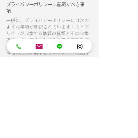
プライバシーポリシーに記載すべき事
項
一般に、プライバシーポリシーには次の
ような事項が明記されています：ウェブ
サイトが収集する情報の種類とその収集
方法、ウェブサイトがこの種の情報を収
集する理由についての説明、第三者との
情報の共有に関するウェブサイトの運用
方法、訪問者や顧客が関連するプライバ
シーの権利と個人保護法等に基づいて権
利を行使する方法、未成年者のデータ収
集に関する特定の運用方法など。
詳しくは、当社ヘルプセンター記事「
プ
ライバシーポリシーを作成する
」を参照
してください。
電話番号 0120-679-500
Email: egao-souzoku
001@yorisousouzoku.net