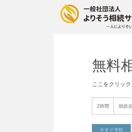
～​人によりそ
無料
ここをクリック
相
談
2時間
2
相談
会
時
間
今すぐ予約