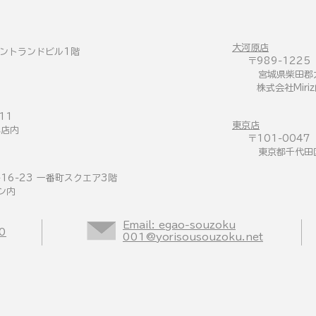
​大河原店
ントランドビル1階
〒989-1225
宮城県柴田郡大
​ 株式会社Miri
11
​東京店
本店内
〒101-0047
東京都千代田区
6-23 一番町スクエア3階
ン内
Email: egao-souzoku
0
001@yorisousouzoku.net