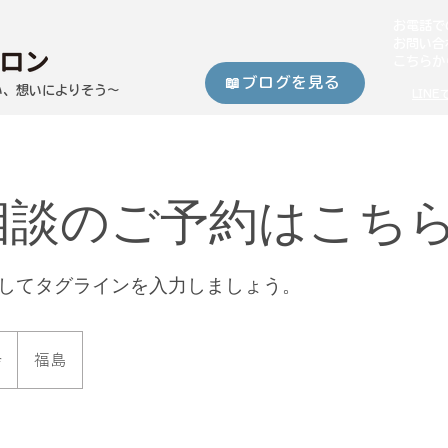
​お電話で
お問い合
こちらか
📖ブログを見る
い、想いによりそう～
LIN
相談のご予約はこち
してタグラインを入力しましょう。
会
福島