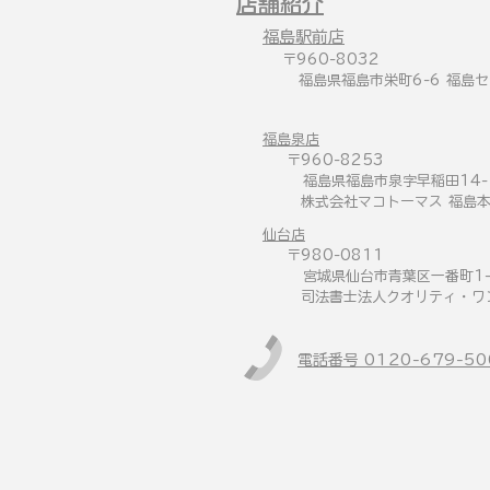
​店舗紹介
​福島駅前店
〒960-8032
福島県福島市栄町6-6 福島セ
​福島泉店
〒960-8253
福島県福島市泉字早稲田14-
株式会社マコトーマス 福島
​仙台店
〒980-0811
宮城県仙台市青葉区一番町1-1
​ 司法書士法人クオリティ・ワ
電話番号 0120-679-50