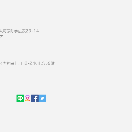
河原町字広表29-14
z内
内神田1丁目2-2小川ビル6階